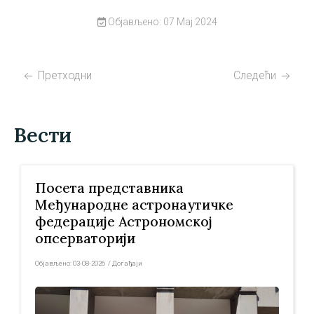
Објављено: 07 Мај 2024
Претходни
Следећи
Вести
Посета представника
Међународне астронаутичке
федерације Астрономској
опсерваторији
Објављено:
03-08-2026
/
Догађаји