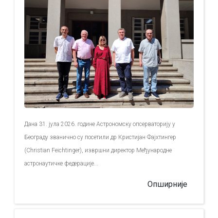
Дана 31. јула 2026. године Астрономску опсерваторију у
Београду званично су посетили др Кристијан Фајхтингер
(Christian Feichtinger), извршни директор Међународне
астронаутичке федерације...
Опширније