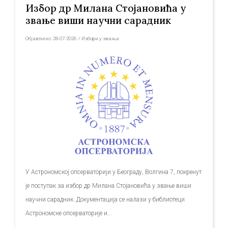
Избор др Милана Стојановића у
звање виши научни сарадник
Објављено:
28-07-2026
/
Избори у звања
У Астрономској опсерваторији у Београду, Волгина 7, покренут
је поступак за избор др Милана Стојановића у звање виши
научни сарадник. Документација се налази у библиотеци
Астрономске опсерваторије и...