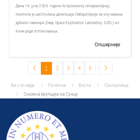
Дана 16. јула 2026. године Астрономску опсерваторију
посетила је шесточлана делегација Лабораторије за изучавање
дубоког свемира (Deep Space Exploration Laboratory, DSEL) из
Кине ради потписивања...
Опширније
...
1
2
3
4
5
Ви сте овде:
Почетна
Вести
Саопштења
Снажна ерупција на Сунцу