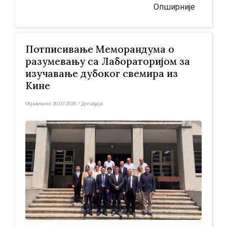
Опширније
Потписивање Меморандума о
разумевању са Лабораторијом за
изучавање дубоког свемира из
Кине
Објављено:
20-07-2026
/
Догађаји