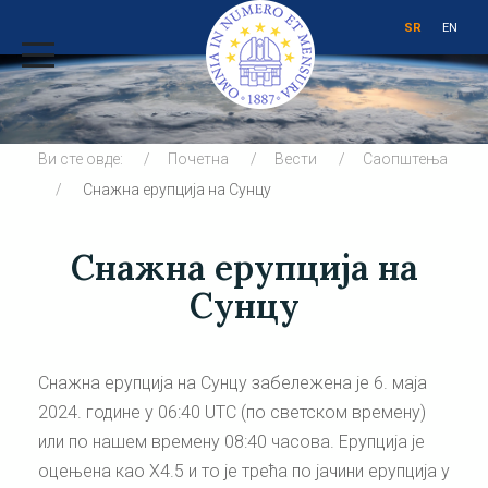
SR
EN
Ви сте овде:
Почетна
Вести
Саопштења
Снажна ерупција на Сунцу
Снажна ерупција на
Сунцу
Снажна ерупција на Сунцу забележена је 6. маја
2024. године у 06:40 UTC (пo светском времену)
или по нашем времену 08:40 часова. Ерупција је
оцењена као X4.5 и то је трећа по јачини ерупција у