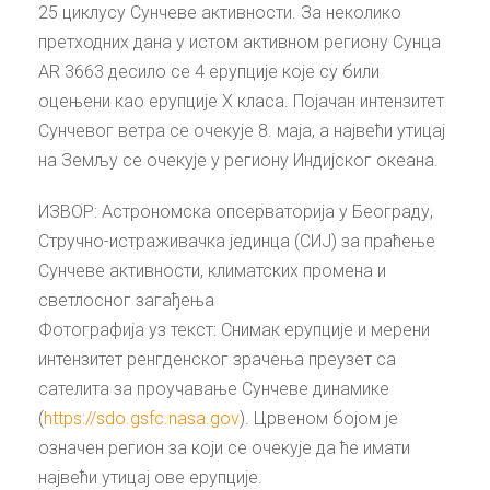
25 циклусу Сунчеве активности. За неколико
претходних дана у истом активном региону Сунца
AR 3663 десило се 4 ерупције које су били
оцењени као ерупције X класа. Појачан интензитет
Сунчевог ветра се очекује 8. маја, а највећи утицај
на Земљу се очекује у региону Индијског океана.
ИЗВОР: Астрономска опсерваторија у Београду,
Стручно-истраживачка јединца (СИЈ) за праћење
Сунчеве активности, климатских промена и
светлосног загађења
Фотографија уз текст: Снимак ерупције и мерени
интензитет ренгденског зрачења преузет са
сателита за проучавање Сунчеве динамике
(
https://sdo.gsfc.nasa.gov
). Црвеном бојом је
означен регион за који се очекује да ће имати
највећи утицај ове ерупције.