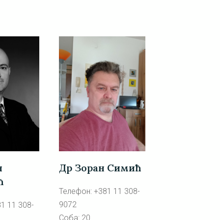
Др Зоран Симић
н
ћ
Телефон: +381 11 308-
9072
1 11 308-
Соба: 20