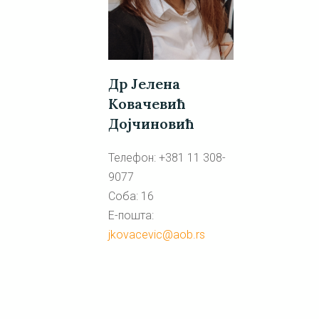
Др Јелена
Ковачевић
Дојчиновић
Телефон: +381 11 308-
9077
Соба: 16
Е-пошта:
jkovacevic@aob.rs