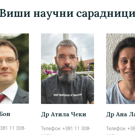
Виши научни сарадниц
Бон
Др Атила Чеки
Др Ана Л
381 11 308-
Телефон: +381 11 308-
Телефон: +38