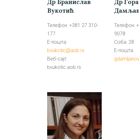
Др Бранислав
Др Гор
Вукотић
Дамљан
Телефон: +381 27 310-
Телефон: +
177
9078
Е-пошта:
Соба: 28
bvukotic@aob.rs
Е-пошта:
Веб-сајт:
gdamljano
bvukotic.aob.rs