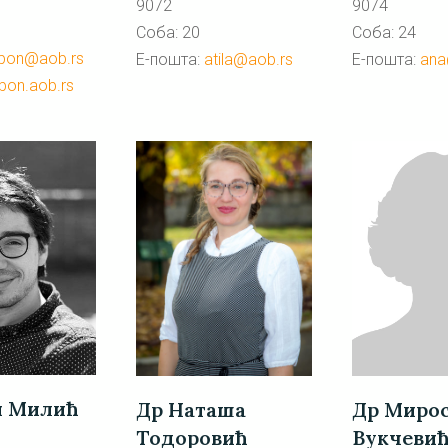
9072
9074
Соба: 20
Соба: 24
bon@aob.rs
Е-пошта:
atila@aob.rs
Е-пошта:
ana
bon.aob.rs
н Милић
Др Миро
Др Наташа
Вукчеви
Тодоровић