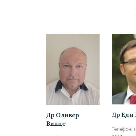
Др Еди 
Др Оливер
Винце
Телефон: +