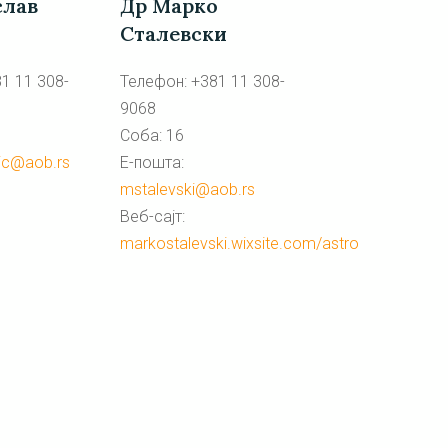
слав
Др Марко
Сталевски
1 11 308-
Телефон: +381 11 308-
9068
Соба: 16
ic@aob.rs
Е-пошта:
mstalevski@aob.rs
Веб-сајт:
markostalevski.wixsite.com/astro