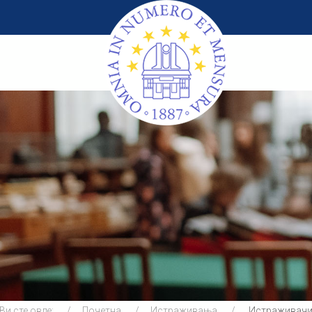
Ви сте овде:
Почетна
Истраживања
Истраживач