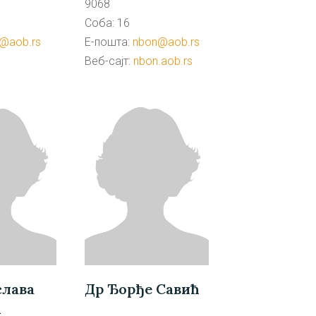
9068
Соба: 16
Е-пошта:
nbon@aob.rs
@aob.rs
Веб-сајт:
nbon.aob.rs
слава
Др Ђорђе Савић
ћ