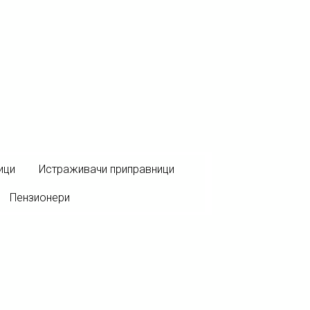
ици
Истраживачи приправници
Пензионери