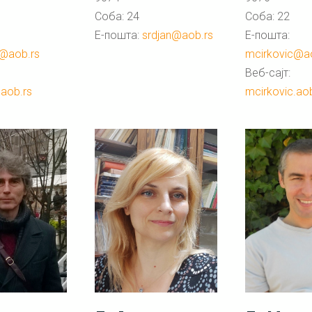
Соба: 24
Соба: 22
Е-пошта:
srdjan@aob.rs
Е-пошта:
c@aob.rs
mcirkovic@a
Веб-сајт:
.aob.rs
mcirkovic.aob