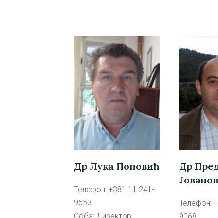
Др Пре
Др Лука Поповић
Јовано
Телефон: +381 11 241-
9553
Телефон: +
Соба: Директор
9068