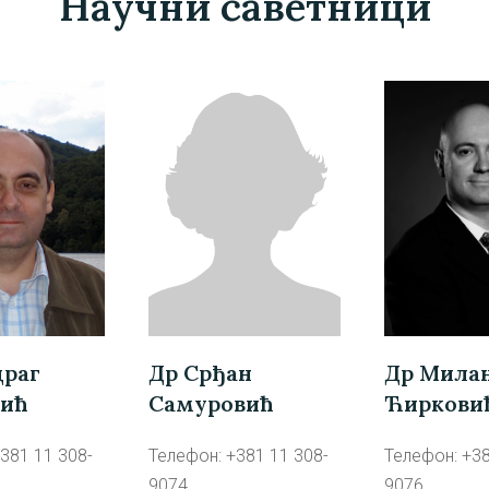
Научни саветници
драг
Др Срђан
Др Мила
вић
Самуровић
Ћиркови
381 11 308-
Телефон: +381 11 308-
Телефон: +38
9074
9076