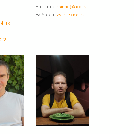
Е-пошта:
zsimic@aob.rs
Веб-сајт:
zsimic.aob.rs
ob.rs
.rs