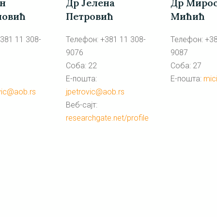
Др Миро
Др Јелена
ан
Мићић
Петровић
овић
Телефон: +38
Телефон: +381 11 308-
381 11 308-
9087
9076
Соба: 27
Соба: 22
Е-пошта:
mic
Е-пошта:
jpetrovic@aob.rs
vic@aob.rs
Веб-сајт:
researchgate.net/profile