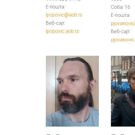
Е-пошта:
Соба: 16
lpopovic@aob.rs
Е-пошта:
Веб-сајт:
pjovanovi
lpopovic.aob.rs
Веб-сајт:
pjovanovic