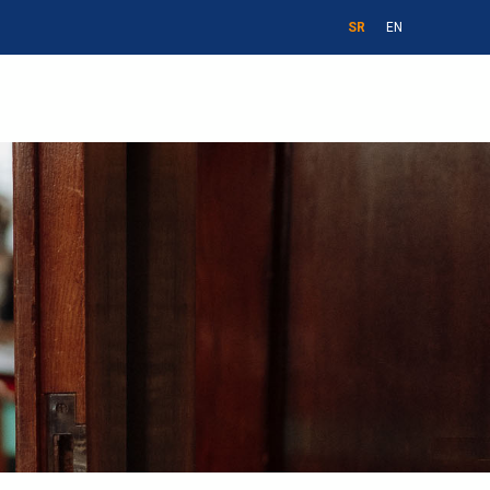
SR
EN
и