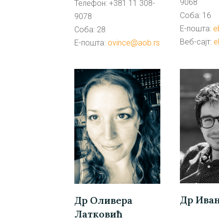
9068
Телефон: +381 11 308-
Соба: 16
9078
Е-пошта:
e
Соба: 28
Веб-сајт:
e
Е-пошта:
ovince@aob.rs
Др Ива
Др Оливера
Латковић