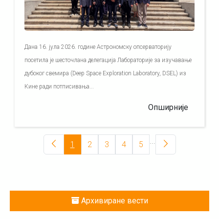
Дана 16. јула 2026. године Астрономску опсерваторију
посетила је шесточлана делегација Лабораторије за изучавање
дубоког свемира (Deep Space Exploration Laboratory, DSEL) из
Кине ради потписивања...
Опширније
...
1
2
3
4
5
Архивиране вести