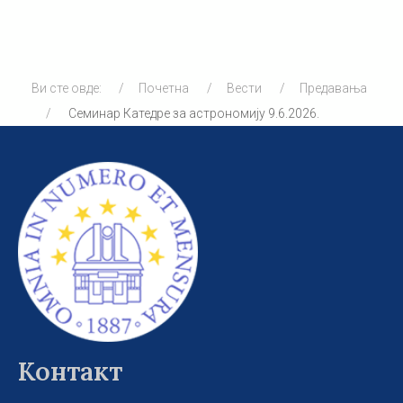
Ви сте овде:
Почетна
Вести
Предавања
Семинар Катедре за астрономију 9.6.2026.
Контакт