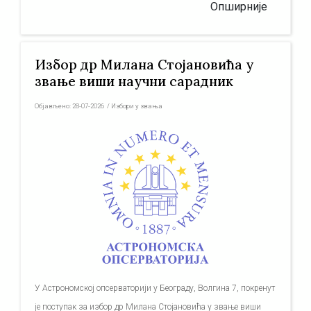
Опширније
Избор др Милана Стојановића у
звање виши научни сарадник
Објављено:
28-07-2026
/
Избори у звања
У Астрономској опсерваторији у Београду, Волгина 7, покренут
је поступак за избор др Милана Стојановића у звање виши