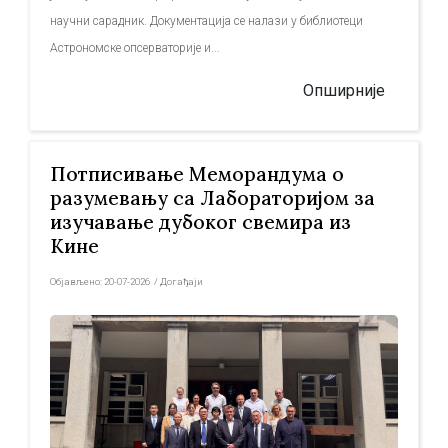
научни сарадник. Документација се налази у библиотеци
Астрономске опсерваторије и...
Опширније
Потписивање Меморандума о
разумевању са Лабораторијом за
изучавање дубоког свемира из
Кине
Објављено:
20-07-2026
/
Догађаји