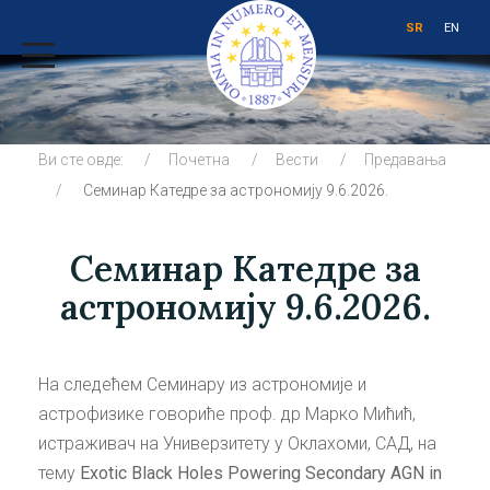
SR
EN
Ви сте овде:
Почетна
Вести
Предавања
Семинар Катедре за астрономију 9.6.2026.
Семинар Катедре за
астрономију 9.6.2026.
На следећем Семинару из астрономије и
астрофизике говориће проф. др Марко Мићић,
истраживач на Универзитету у Оклахоми, САД, на
тему
Exotic Black Holes Powering Secondary AGN in