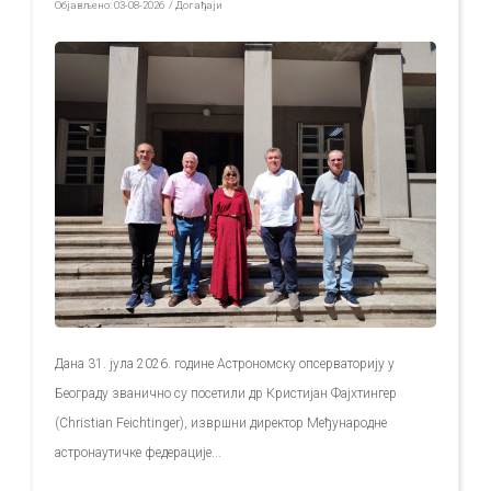
Објављено:
03-08-2026
/
Догађаји
Дана 31. јула 2026. године Астрономску опсерваторију у
Београду званично су посетили др Кристијан Фајхтингер
(Christian Feichtinger), извршни директор Међународне
астронаутичке федерације...