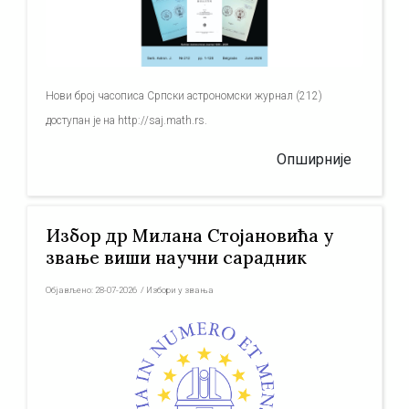
Нови број часописа Српски астрономски журнал (212)
доступан је на http://saj.math.rs.
Опширније
Избор др Милана Стојановића у
звање виши научни сарадник
Објављено:
28-07-2026
/
Избори у звања