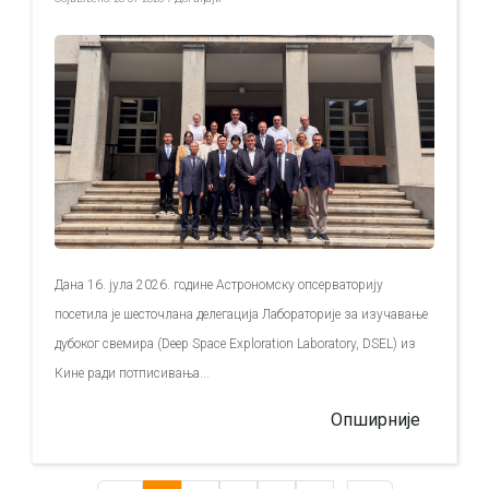
Дана 16. јула 2026. године Астрономску опсерваторију
посетила је шесточлана делегација Лабораторије за изучавање
дубоког свемира (Deep Space Exploration Laboratory, DSEL) из
Кине ради потписивања...
Опширније