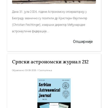
Дана 31. јула 2026. године Астрономску опсерваторију у
Београду званично су посетили др Кристијан Фајхтингер
(Christian Feichtinger), извршни директор Међународне
астронаутичке федерације...
Опширније
Српски астрономски журнал 212
Објављено:
03-08-2026
/
Саопштења