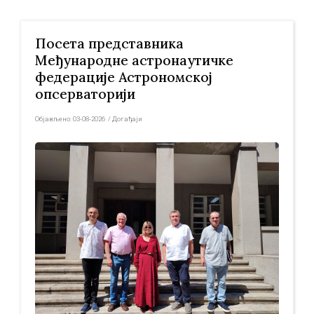
Посета представника
Међународне астронаутичке
федерације Астрономској
опсерваторији
Објављено:
03-08-2026
/
Догађаји