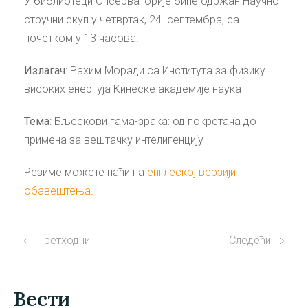
У библиотеци Опсерваторије биће одржан Научно-
стручни скуп у четвртак, 24. септембра, са
почетком у 13 часова.
Излагач
: Рахим Моради са Института за физику
високих енергуја Кинеске академије наука
Тема
: Бљескови гама-зрака: од покретача до
примена за вештачку интелигенцију
Резиме можете наћи на
енглеској верзији
обавештења
.
Претходни
Следећи
Вести