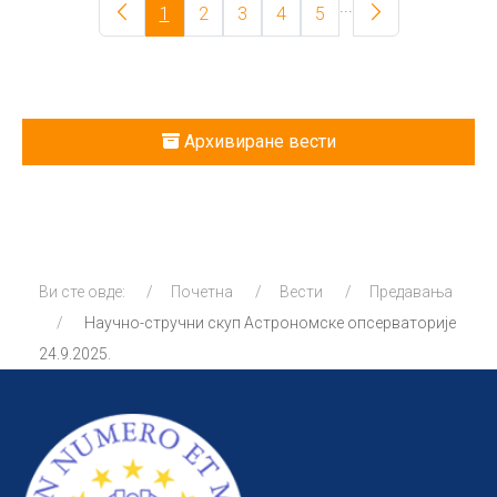
...
1
2
3
4
5
Архивиране вести
Ви сте овде:
Почетна
Вести
Предавања
Научно-стручни скуп Aстрономске опсерваторије
24.9.2025.