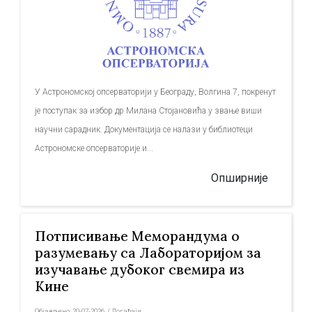
У Астрономској опсерваторији у Београду, Волгина 7, покренут
је поступак за избор др Милана Стојановића у звање виши
научни сарадник. Документација се налази у библиотеци
Астрономске опсерваторије и...
Опширније
Потписивање Меморандума о
разумевању са Лабораторијом за
изучавање дубоког свемира из
Кине
Објављено:
20-07-2026
/
Догађаји