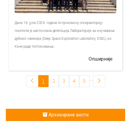
Дана 16. јула 2026. године Астрономску опсерваторију
посетила је шесточлана делегација Лабораторије за изучавање
дубоког свемира (Deep Space Exploration Laboratory, DSEL) из
Кине ради потписивања...
Опширније
...
1
2
3
4
5
Архивиране вести