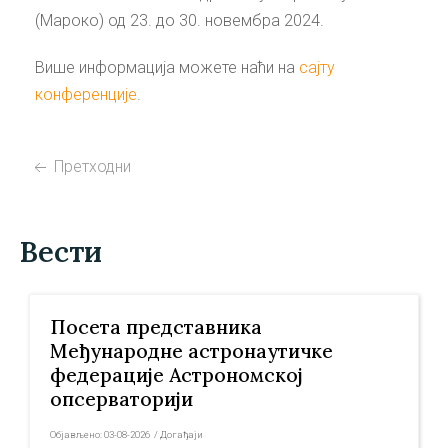
(Мароко) од 23. до 30. новембра 2024.
Више информација можете наћи на
сајту
конференције
.
Претходни
Вести
Посета представника
Међународне астронаутичке
федерације Астрономској
опсерваторији
Објављено:
03-08-2026
/
Догађаји