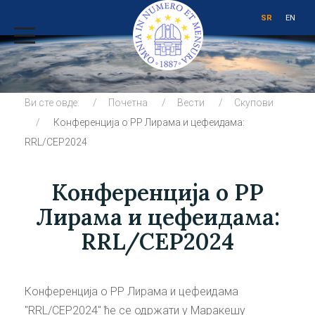
SR
EN
Ви сте овде:
Почетна
Вести
Скупови
Конференција о РР Лирама и цефеидама:
RRL/CEP2024
Конференција о РР
Лирама и цефеидама:
RRL/CEP2024
Конференција о РР Лирама и цефеидама
"RRL/CEP2024" ће се одржати у Маракешу