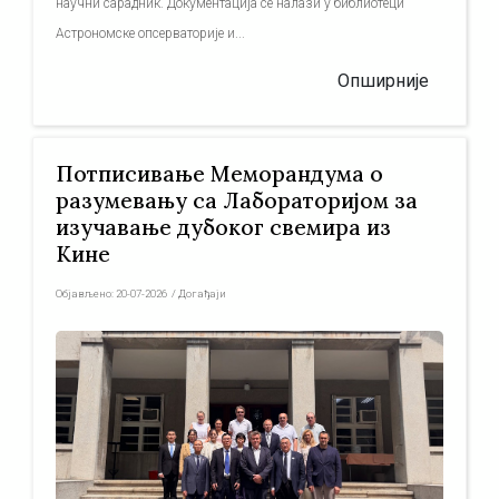
научни сарадник. Документација се налази у библиотеци
Астрономске опсерваторије и...
Опширније
Потписивање Меморандума о
разумевању са Лабораторијом за
изучавање дубоког свемира из
Кине
Објављено:
20-07-2026
/
Догађаји