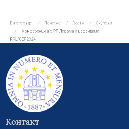
Ви сте овде:
Почетна
Вести
Скупови
Конференција о РР Лирама и цефеидама:
RRL/CEP2024
Контакт