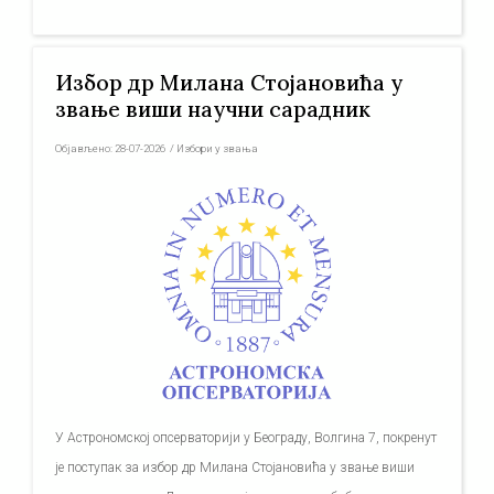
Избор др Милана Стојановића у
звање виши научни сарадник
Објављено:
28-07-2026
/
Избори у звања
У Астрономској опсерваторији у Београду, Волгина 7, покренут
је поступак за избор др Милана Стојановића у звање виши