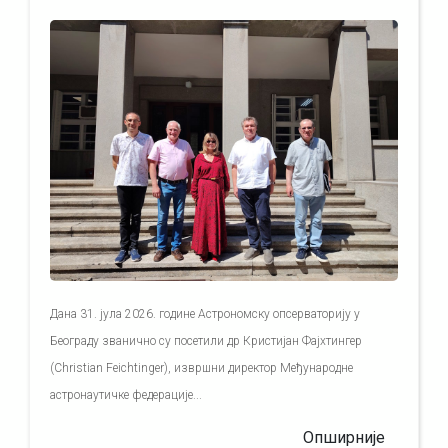
Дана 31. јула 2026. године Астрономску опсерваторију у
Београду званично су посетили др Кристијан Фајхтингер
(Christian Feichtinger), извршни директор Међународне
астронаутичке федерације...
Опширније