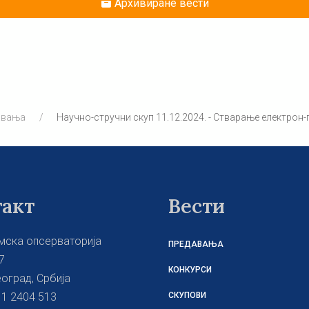
Архивиране вести
авања
Научно-стручни скуп 11.12.2024. - Стварање електро
такт
Вести
мска опсерваторија
ПРЕДАВАЊА
7
КОНКУРСИ
оград, Србија
11 2404 513
СКУПОВИ