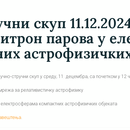
чни скуп 11.12.2024
итрон парова у е
их астрофизичких
чно-стручни скуп у среду, 11. децембра, са почетком у 12 
 мрежа за релативистичку астрофизику
у електросферама компактних астрофизичких објеката
бавештења
.