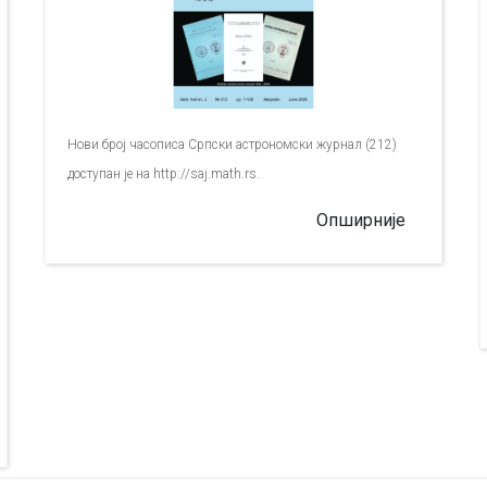
Нови број часописа Српски астрономски журнал (212)
доступан је на http://saj.math.rs.
Опширније