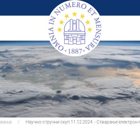
авања
Научно-стручни скуп 11.12.2024. - Стварање електро