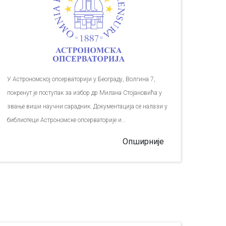
У Астрономској опсерваторији у Београду, Волгина 7,
покренут је поступак за избор др Милана Стојановића у
звање виши научни сарадник. Документација се налази у
библиотеци Астрономске опсерваторије и...
Опширније