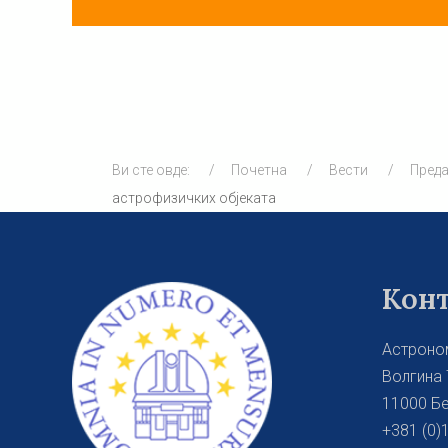
Ви сте овде:
Почетна
Вести
Пред
астрофизичких објеката
Кон
Астроно
Волгина 
11000 Бе
+381 (0)