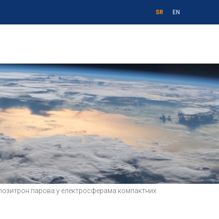
SR
EN
н-позитрон парова у електросферама компактних