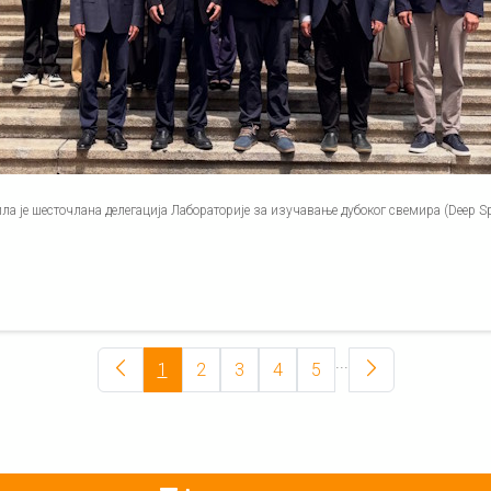
ла је шесточлана делегација Лабораторије за изучавање дубоког свемира (Deep Spa
...
1
2
3
4
5