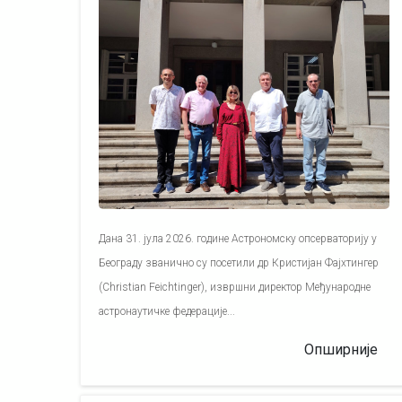
Дана 31. јула 2026. године Астрономску опсерваторију у
Београду званично су посетили др Кристијан Фајхтингер
(Christian Feichtinger), извршни директор Међународне
астронаутичке федерације...
Опширније