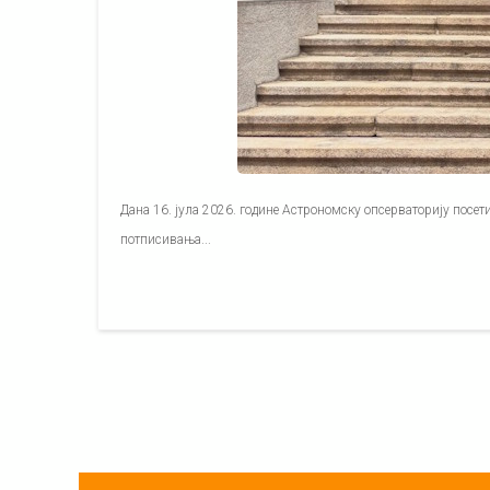
Дана 16. јула 2026. године Астрономску опсерваторију посети
потписивања...