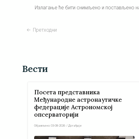
Излагање ће бити снимљено и постављено 
Претходни
Вести
Посета представника
Међународне астронаутичке
федерације Астрономској
опсерваторији
Објављено:
03-08-2026
/
Догађаји