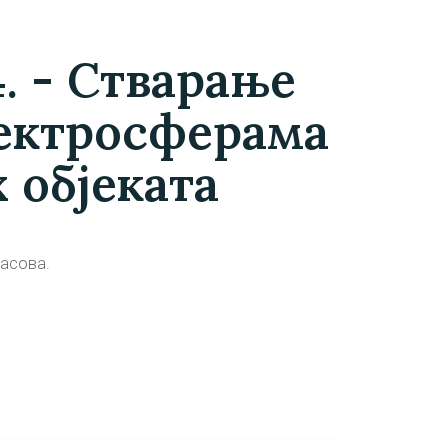
. - Стварање
лектросферама
 објеката
часова.