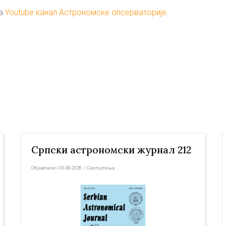
на
Youtube канал Астрономске опсерваторије
.
Српски астрономски журнал 212
Објављено:
03-08-2026
/
Саопштења