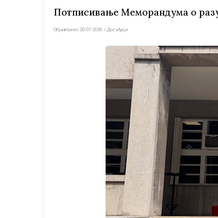
Потписивање Меморандума о разу
Објављено:
20-07-2026
/
Догађаји