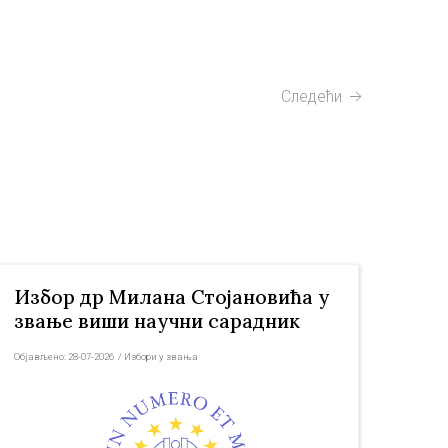
Следећи
Избор др Милана Стојановића у
звање виши научни сарадник
Објављено:
28-07-2026
/
Избори у звања