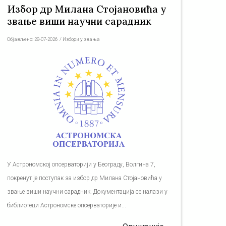
Избор др Милана Стојановића у
звање виши научни сарадник
Објављено:
28-07-2026
/
Избори у звања
У Астрономској опсерваторији у Београду, Волгина 7,
покренут је поступак за избор др Милана Стојановића у
звање виши научни сарадник. Документација се налази у
библиотеци Астрономске опсерваторије и...