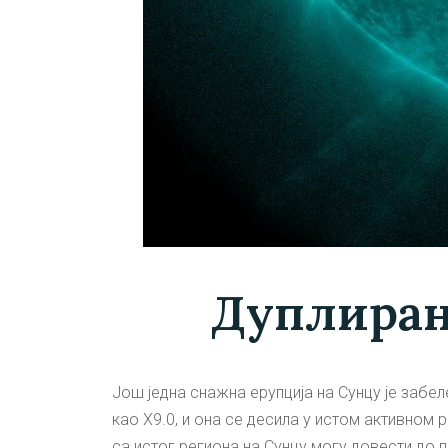
Дуплиран
Још једна снажна ерупција на Сунцу је забел
као X9.0, и она се десила у истом активном 
са истог региона на Сунцу могу довести до 