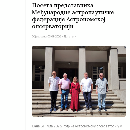
Посета представника
Међународне астронаутичке
федерације Астрономској
опсерваторији
Објављено:
03-08-2026
/
Догађаји
Дана 31. јула 2026. године Астрономску опсерваторију у