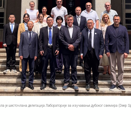
ла је шесточлана делегација Лабораторије за изучавање дубоког свемира (Deep Spa