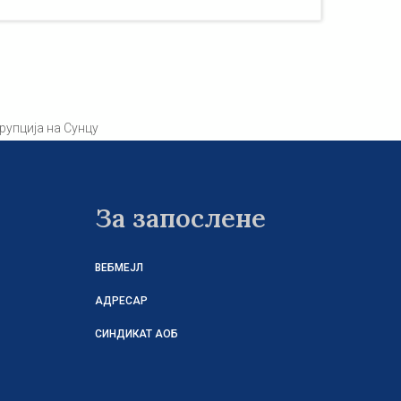
упција на Сунцу
За запослене
ВЕБМЕЈЛ
АДРЕСАР
СИНДИКАТ АОБ