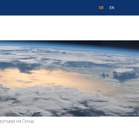
SR
EN
упција на Сунцу