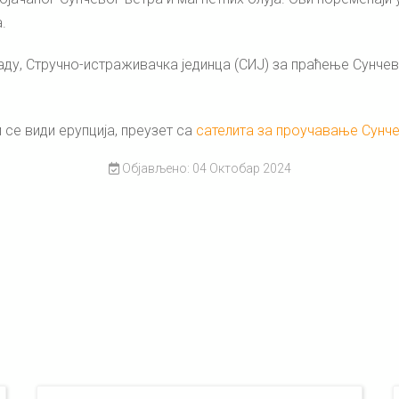
.
ду, Стручно-истраживачка јединца (СИЈ) за праћење Сунчев
 се види ерупција, преузет са
сателита за проучавање Сунч
Објављено: 04 Октобар 2024