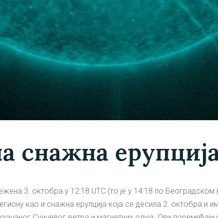
а снажна ерупција
ежена 3. октобра у 12:18 UTC (то је у 14:18 по Београдском
региону као и снажна ерупција која се десила 2. октобра и и
појачаног Сунчевог ветра и магнетних олуја. Ови поремећај