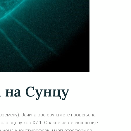
 на Сунцу
 времену). Јачина ове ерупције је процењена
мала оцену као X7.1. Овакве честе експлозије
и у Земљиној атмосфери и магнетосфери се