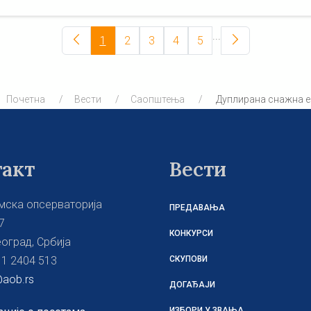
...
1
2
3
4
5
Почетна
Вести
Саопштења
Дуплирана снажна ер
такт
Вести
мска опсерваторија
ПРЕДАВАЊА
7
КОНКУРСИ
оград, Србија
11 2404 513
СКУПОВИ
aob.rs
ДОГАЂАЈИ
ИЗБОРИ У ЗВАЊА