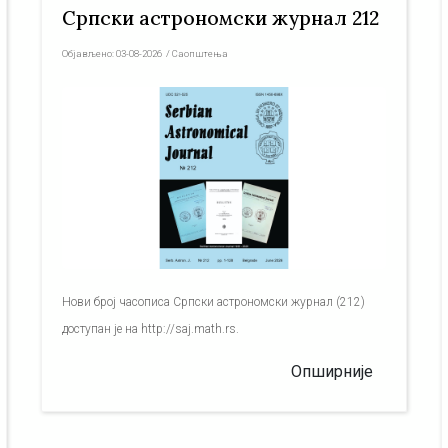
Српски астрономски журнал 212
Објављено:
03-08-2026
/
Саопштења
Нови број часописа Српски астрономски журнал (212)
доступан је на http://saj.math.rs.
Опширније