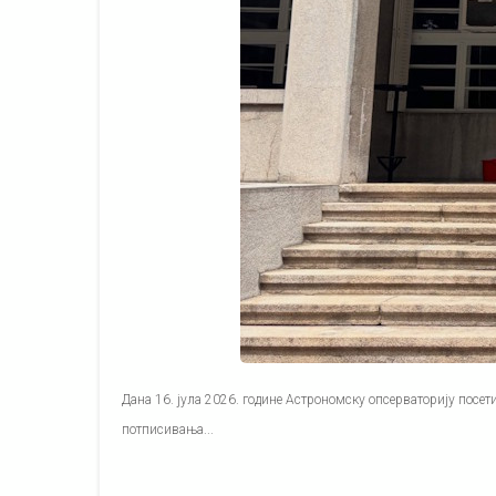
Дана 16. јула 2026. године Астрономску опсерваторију посети
потписивања...