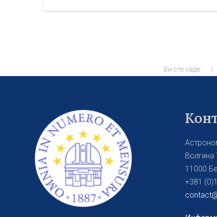
Ви сте овде:
Кон
Астроно
Волгина 
11000 Бе
+381 (0)
contact@