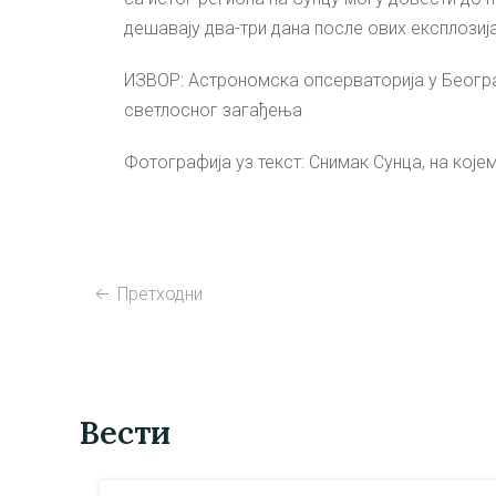
дешавају два-три дана после ових експлозија
ИЗВОР: Астрономска опсерваторија у Београ
светлосног загађења
Фотографија уз текст: Снимак Сунца, на којем
Претходни
Вести