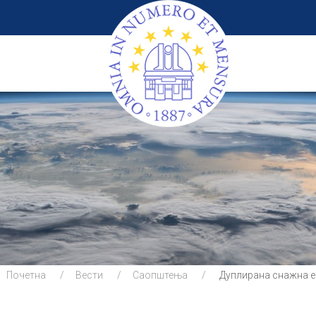
Почетна
Вести
Саопштења
Дуплирана снажна ер