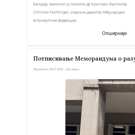
Београду званично су посетили др Кристијан Фајхтингер
(Christian Feichtinger), извршни директор Међународне
астронаутичке федерације...
Опширније
Потписивање Меморандума о разу
Објављено:
20-07-2026
/
Догађаји