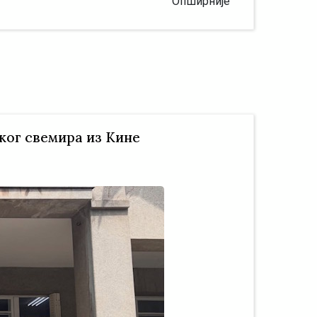
Опширније
ког свемира из Кине