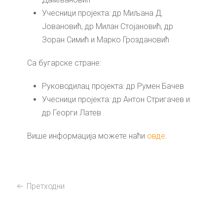
Учесници пројекта: др Миљана Д.
Јовановић, др Милан Стојановић, др
Зоран Симић и Марко Гроздановић
Са бугарске стране:
Руководилац пројекта: др Румен Бачев
Учесници пројекта: др Антон Стригачев и
др Георги Латев
Више информација можете наћи
овде
.
Претходни