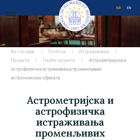
SR
EN
Ви сте овде:
Почетна
Истраживања
Пројекти
Текући пројекти
Астрометријска и
астрофизичка истраживања променљивих
астрономских објеката
Астрометријска и
астрофизичка
истраживања
променљивих