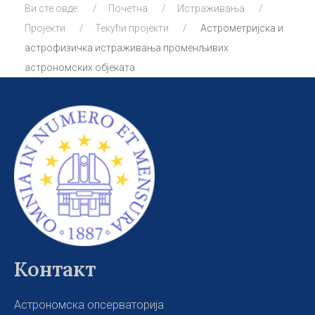
Ви сте овде:
Почетна
Истраживања
Пројекти
Текући пројекти
Астрометријска и
астрофизичка истраживања променљивих
астрономских објеката
Контакт
Астрономска опсерваторија