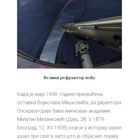
Велики рефрактор ноћу
Када је маја 1948. године прихваћена
оставка Војислава Мишковића, за директора
Опсерваторије бива именован академик
Милутин Миланковић (Даљ, 28. V 1879 -
Београд, 12. XII 1958), који је у историју науке
ушао пре свега зато што је објаснио појаву