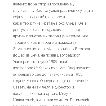
ледених доба спорим променама у
осунчавању Земље услед различитих утицаја
који мењају нагиб њене осе и
карактеристике кретања око Сунца. Он је
растумачио и историју климе на нашој и
другим планетама и творац је математичке
теорије климе и теорије о померању
Земљиних полова. Миланковић је у Београд
дошао из Беча, на позив Београдског
Универзитета, где је 1909. изабран за
професора
Небеске механике
. Овај предмет
је предавао све до пензионисања 1955.
године. Управа Опсерваторије поверена је
Савету, на чијем челу је директор и
председник овога органа Милутин
Миланковић, а чланови су Антон Билимовић,