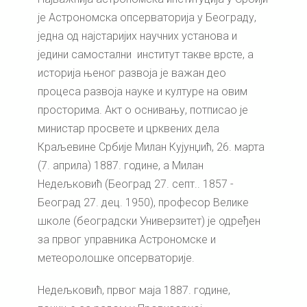
је Астрономска опсерваторија у Београду,
једна од најстаријих научних установа и
једини самостални институт такве врсте, а
историја њеног развоја је важан део
процеса развоја науке и културе на овим
просторима. Акт о оснивању, потписао је
министар просвете и црквених дела
Краљевине Србије Милан Кујунџић, 26. марта
(7. априла) 1887. године, а Милан
Недељковић (Београд 27. септ.. 1857 -
Београд 27. дец. 1950), професор Велике
школе (београдски Универзитет) је одређен
за првог управника Астрономске и
метеоролошке опсерваторије.
Недељковић, првог маја 1887. године,