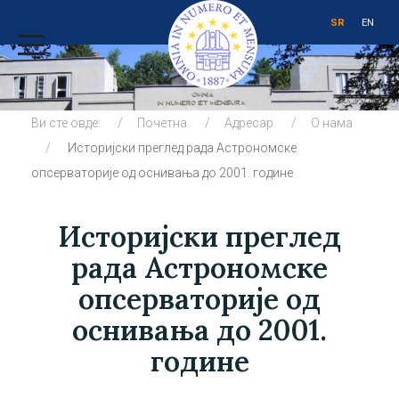
SR
EN
Ви сте овде:
Почетна
Адресар
О нама
Историјски преглед рада Астрономске
опсерваторије од оснивања до 2001. године
Историјски преглед
рада Астрономске
опсерваторије од
оснивања до 2001.
године