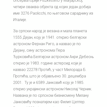
опсерваторији Piszkestetö у Мађарској,
четири оваква објекта од којих један добија
име 3276 Paolicchi, по његовом сараднику из
Италије.
За српски народ је везана и мала планета
1555 Дејан, коју је 1941. открио белгијски
астроном Фернан Риго, а назвао је по
Дејану, сину астронома Пера
Ђурковића.Белгијски астроном Анри Дебеоњ
открио је 1983. године астероид који је
назвао 22278 Протић, у част Милорада Б.
Протића, што је објављено 30. децембра
2001. Ту је и 6589 Јанковић коју је 1985.
открио украјински астроном Николај Черник.
Названа је по српском бизнисмену Милану
Јанковићу познатијем као Филип Цептер.