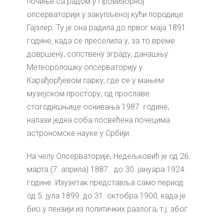
почиње са радом у Провизорној
опсерваторији у закупљеној кући породице
Гајзлер. Ту је она радила до првог маја 1891.
године, када се преселила у, за то време
довршену, сопствену зграду, данашњу
Метеоролошку опсерваторију у
Карађорђевом парку, где се у мањем
музејском простору, од прославе
стогодишњице оснивања 1987. године,
налази једна соба посвећена почецима
астрономске науке у Србији.
На челу Опсерваторије, Недељковић је од 26.
марта (7. априла) 1887. до 30. јануара 1924.
године. Изузетак представља само период
од 5. јула 1899. до 31. октобра 1900, када је
био у пензији из политичких разлога, т.ј. због