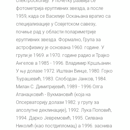
спектроскопију. У почетку развија се
фотометрија еруптивних звезда, а после
1959, када се Василије Оскањана вратио са
специјализације у Совјетском савезу,
почиње рад у области полариметрије
еруптивних звезда. Формално, Група за
астрофизику је основана 1960. године. У
групи је 1969. и 1970. године радио и Трајко
Ангелов а 1985 - 1996. Владимир Kршљанин.
У њу долазе 1972. Иштван Винце, 1980. Гојко
Ђурашевић, 1983. Слободан Јанков, 1984.
Милан С. Димитријевић, 1989 - 1996 Олга
Атанацковић - Вукмановић (која на
Опсерваторију долази 1982. у групу за
апсолутне деклинације), 1992. Лука Поповић,
1994. Дарко Јевремовић, 1995. Силвана
Николић (као постдипломац) а 1996. заснива