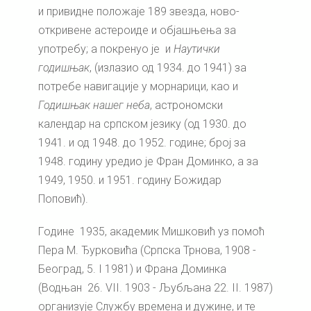
и привидне положаје 189 звезда, ново-
откривене астероиде и објашњења за
употребу; а покренуо је и
Наутички
годишњак
, (излазио од 1934. до 1941) за
потребе навигације у морнарици, као и
Годишњак нашег неба
, астрономски
календар на српском језику (од 1930. до
1941. и од 1948. до 1952. године; број за
1948. годину уредио је Фран Доминко, а за
1949, 1950. и 1951. годину Божидар
Поповић).
Гoдине 1935, академик Мишковић уз помоћ
Пера М. Ђурковића (Српска Трнова, 1908 -
Београд, 5. I 1981) и Франа Доминка
(Водњан 26. VII. 1903 - Љубљана 22. II. 1987)
организује Службу времена и дужине, и те