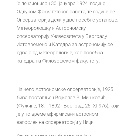
је пензионисан 30. јануара 1924. године.
Одлуком Факултетског савета, те године се
Опсерваторија дели у две посебне установе:
Метеоролошку и Астрономску
опсерваторију Универзитета у Београду.
Истовремено и Катедра за астрономију се
одваја од метеорологије, као посебна
катедра на Филозофском факултету.
На чело Астрономске опсерваторије, 1925.
бива постављен Војислав В. Мишковић
(Фужине, 18. I 1892 - Београд, 25. XI 976), који
је у то време афирмисани астроном
запослен на опсерваторији у Ници.