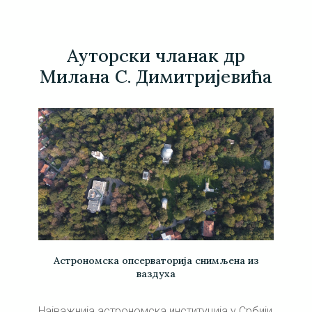
Ауторски чланак др
Милана С. Димитријевића
Астрономска опсерваторија снимљена из
ваздуха
Најважнија астрономска институција у Србији