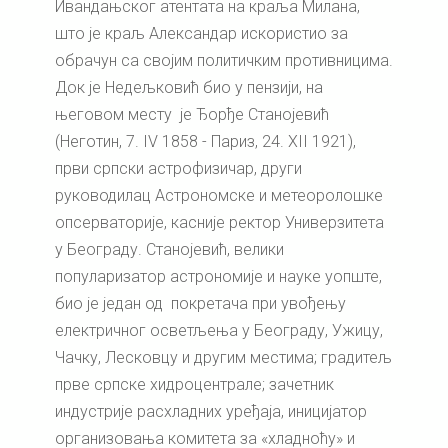
Ивандањског атентата на краља Милана,
што је краљ Александар искористио за
обрачун са својим политичким противницима.
Док је Недељковић био у пензији, на
његовом месту је Ђорђе Станојевић
(Неготин, 7. IV 1858 - Париз, 24. XII 1921),
први српски астрофизичар, други
руководилац Астрономске и метеоролошке
опсерваторије, касније ректор Универзитета
у Београду. Станојевић, велики
популаризатор астрономије и науке уопште,
био је један од покретача при увођењу
електричног осветљења у Београду, Ужицу,
Чачку, Лесковцу и другим местима; градитељ
прве српске хидроцентрале; зачетник
индустрије расхладних уређаја, иницијатор
организовања комитета за «хладноћу» и