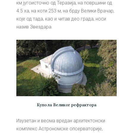
км југоисточно од Теразија, на површини од
4.5 ха, на коти 253 м, на брду Велики Врачар,
које од тада, као и читав део града, носи
назив Звездара.
Купола Великог рефрактора
Изузетан и веома вредан архитектонски
комплекс Астрономске опсерваторије,