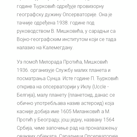
године Ђурковић одређује провизорну
географску дужину Опсерваторије. Она је
тачније одређена 1938. године под
руководством В. Мишковића, у сарадњи са
Војно-географским институтом који се тада
налазио на Калемегдану.
Уз помоћ Милорада Протића, Мишковић
1936. организује Службу малих планета и
посматрања Сунца. Исте године П. Ђурковић
открива на опсерваторији у Иклу (Uccle -
Белгија), малу планету (планетоид, данас се
обично употребљава назив астероид) која
касније добија име 1605 Миланковић а М.
Протић у Београду, још једну, названу 1564
Србија, чиме започиње рад на проналажењу
оваквих објеката. Сарадници Опсерваторије