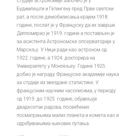
Студије астрономије започео је у
Будимпешти и Гетингену пред Први светски
рат, а после демобилисања крајем 1918.
године, послат је у Француску да их заврши.
Дипломирао је 1919. године и постављен је
за асистента Астрономске опсерваторије у
Марсељу. У Ници ради као астроном од
1922. године, а 1924. докторира на
Универзитету у Монпељеу. Године 1925.
добио је награду Француске академије наука
за студије из звездане статистике. У
француским научним часописима, у периоду
од 1919. до 1925. године, објављује
двадесетак радова, посвећених
посматрањима малих планета и комета као и
одређивањима њихових путања.