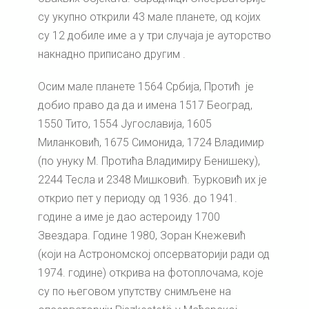
су укупно открили 43 мале планете, од којих
су 12 добиле име а у три случаја је ауторство
накнадно приписано другим .
Осим мале планете 1564 Србија, Протић је
добио право да да и имена 1517 Београд,
1550 Тито, 1554 Југославија, 1605
Миланковић, 1675 Симонида, 1724 Владимир
(по унуку М. Протића Владимиру Бенишеку),
2244 Тесла и 2348 Мишковић. Ђурковић их је
открио пет у периоду од 1936. до 1941.
године а име је дао астероиду 1700
Звездара. Године 1980, Зоран Кнежевић
(који на Астрономској опсерваторији ради од
1974. године) открива на фотоплочама, које
су по његовом упутству снимљене на