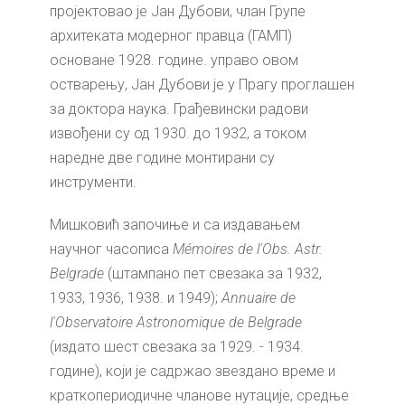
пројектовао је Јан Дубови, члан Групе
архитеката модерног правца (ГАМП)
основане 1928. године. управо овом
остварењу, Јан Дубови је у Прагу проглашен
за доктора наука. Грађевински радови
извођени су од 1930. до 1932, а током
наредне две године монтирани су
инструменти.
Мишковић започиње и са издавањем
научног часописа
M
é
moires
de
l
'
Obs
.
Astr
.
Belgrade
(штампано пет свезака за 1932,
1933, 1936, 1938. и 1949);
Annuaire
de
l
'
Observatoire
Astronomique
de
Belgrade
(издато шест свезака за 1929. - 1934.
године), који је садржао звездано време и
краткопериодичне чланове нутације, средње