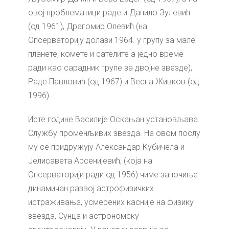
овој проблематици раде и Данило Зулевић
(од 1961), Драгомир Олевић (на
Опсерваторију долази 1964. у групу за мале
планете, комете и сателите а једно време
ради као сарадник групе за двојне звезде),
Раде Павловић (од 1967) и Весна Живков (од
1996).
Исте године Василије Оскањан установљава
Службу променљивих звезда. На овом послу
му се придружују Александар Кубичела и
Јелисавета Арсенијевић, (која на
Опсерваторији ради од 1956) чиме започиње
динамичан развој астрофизичких
истраживања, усмерених касније на физику
звезда, Сунца и астрономску