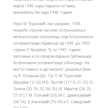
марта 1946. када подноси оставку,
прихваћену тек маја 1948. године.
Перо М. Ђурковић, као уредник, 1945.
покреће стручни часопис
Астрономска и
метеоролошка саопштења
, који Астрономска
опсерваторија објављује од 1945. до 1950.
године (7 бројева). Ту се 1947. године
започиње и са серијом издања
Публикације
Астрономске опсерваторије у Београду
. На
месту главног и одговорног уредника били
су В. Оскањан (бр. 10); П. М. Ђурковић
(бројеви 12-16); М.Б. Протић (17-19, 21-22); Ђ.
Телеки (20, 26, 32, 34, 35); М. Мијатов (24, 25,
27-31); Г.М. Поповић (33), М.С. Димитријевић
(36-74), З. Кнежевић (75-93) и С. Самуровић