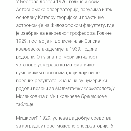
У Београд долази 1926. године и осим
Астрономске опсерваторије, преузима и тек
основану Катедру теоријске и практичне
астрономије на Филозофском факултету, где
је изабран за ванредног професора. Године
1929. постао је и дописни члан Српске
краљевске академије, а 1939. године
редовни. Он у знатној мери активност
установе усмерава ка математичко-
нумеричким пословима, који дају више
вредних резултата. Значајни су нумерички
радови везани за
Математичку климатологију
Миланковића и Мишковићеве
Прецесионе
таблице
.
Мишковић 1929. успева да добије средства
за изградњу нове, модерне опсерваторије, 6