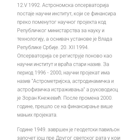
12.V 1992. Астрономска опсерваторија
постаје научни институт, који се финансира
преко поменутог научног пројекта код
Републичког министарства за науку и
технологију, а оснивач установе је Влада
Републике Србије. 20. XII 1994.
Опсерваторија се региструје поново као
научни институт и враћа стари назив. За
период 1996 - 2000, научни пројекат има
назив "Астрометријска, астродинамичка и
астрофизичка истраживања" а руководиоц
је Зоран Kнежевић. После промена 2000.
године, прешло се на финансирање више
мањих пројеката.
Године 1949. завршен је геодетски павиљон
започет још пре Другог светског рата у који