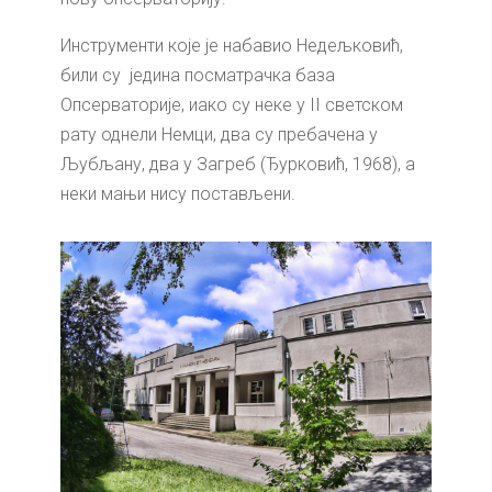
Инструменти које је набавио Недељковић,
били су једина посматрачка база
Опсерваторије, иако су неке у II светском
рату однели Немци, два су пребачена у
Љубљану, два у Загреб (Ђурковић, 1968), а
неки мањи нису постављени.