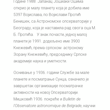
Године 1988. Јапанац Јошиаки Ошима
открио је малу планету која је добила име
5397 Војислава, по Војислави Протић
Бенишек, са Астрономске опсерваторије у
Београду, која је наставила рад свога оца М.
Б. Протића. У знак почасти, једној малој
планети је 1991. додељено име 3900
Кнежевић, према српском астроному
Зорану Кнежевићу, председнику Српске
академије наука и уметности.
Оснивање у 1936. години Службе за мале
планете и посматрање Сунца, означило је
завршетак организације посматрачке
активности на новој Опсерваторији.
Мишковић 1936. покреће и
Bulletin
de
l
'
Observatoire
astronomique
de
Belgrade
, научни