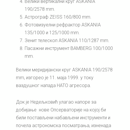
Велики вертикални круг ASKANIA
190/2578 mm.
Астрограф ZEISS 160/800 mm.
Фотовизуелни рефрактор ASKANIA
135/1000 и 125/1000 mm.
Зенит телескоп ASKANIA 110/1287 mm.
Пасажни инструмент BAMBERG 100/1000
mm.
Велики меридијански круг ASKANIA 190/2578
mm, изгорео је 11. маја 1999. у току
ваздушног напада НАТО агресора.
Док је Недељковић улагао напоре за
добијање нове Опсерваторије на којој би
били постављени набављени инструменти и
почела астрономска посматрања, изненада