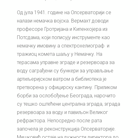
Од јула 1941. године на Опсерваторији се
налази немачка војска. Вермахт доводи
професоре Гротријана и Kипенхојера из
Потсдама, који пописују инструменте као
немачку имовину а спектрохелиограф и
тражиоц комета шаљу у Немачку. На
терасама управне зграде и резервоара за
воду саграђени су бункери за управљање
артиљеријском ватром а библиотека је
претворена у официрску кантину. Приликом
борби за ослобођење Београда, нарочито
су тешко оштећени централна зграда, зграда
резервоара за воду и павиљон Великог
рефрактора. Непосредно после рата
започела је реконструкција Опсерваторије.
Мишковић остаје на дужности директора до