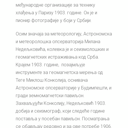
међународне организације за технику
хлађења у Паризу 1903. године. Он је и
пионир фотографије у боји у Србији.
Осим значаја за метеорологију, Астрономска
и метеоролошка опсерваторија Милана
Недељковића, колевка је и сеизмолошких и
геомагнетских истраживања код Срба.
Крајем 1903. године, позајмљује
инструменте за геомагнетска мерења од
Теге Миклош Конколија, оснивача
Астрономске опсерваторије у Будимпешти, и
гради земномагнетски павиљон.
Захваљујући Конколију, Недељковић 1903.
добија и сеизмограф, који следеће године
поставља у посебан павиљон. Посматрања
се обављају редовно и за ове потребе 1906.