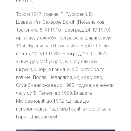
(94-102).
Током 1947. године, П. Ђурковић, Б.
Шеварлић и Захарије Бркић (Пољана код
Трстеника, 8. XI 1910 - Београд, 24. IV 1979)
организују службу географске ширине, коју
1956. Бранислав Шеварлић и Ђорђе Телеки
(Сента, 20. VIII 1928 - Београд, 23. II 1987)
укључују у Међународну брзу службу
ширина, у коју је примљена 7. октобра те
године. После Шеварлића, који се у овој
Служби задржава до 1963. године, на њеном
челу су Ђ. Телеки до 1968, Владета
Миловановић до 1972, од тада до
пензионисања Радомир Грујић а после њега
Горан Дамљановић.