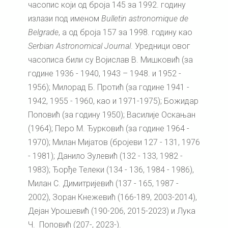
часопис који од броја 145 за 1992. годину
излази под именом
Bulletin
astronomique
de
Belgrade
, а од броја 157 за 1998. годину као
Serbian
Astronomical
Journal
. Уредници овог
часописа били су Војислав В. Мишковић (за
године 1936 - 1940, 1943 – 1948. и 1952 -
1956); Милорад Б. Протић (за године 1941 -
1942, 1955 - 1960, као и 1971-1975); Божидар
Поповић (за годину 1950); Василије Оскањан
(1964); Перо М. Ђурковић (за године 1964 -
1970); Милан Мијатов (бројеви 127 - 131, 1976
- 1981); Данило Зулевић (132 - 133, 1982 -
1983); Ђорђе Телеки (134 - 136, 1984 - 1986),
Милан С. Димитријевић (137 - 165, 1987 -
2002), Зоран Кнежевић (166-189, 2003-2014),
Дејан Урошевић (190-206, 2015-2023) и Лука
Ч. Поповић (207-, 2023-).