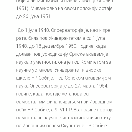
Војислав Мишковић и Павле Савић (Поповић
1951). Миланковић на овом положају остаје
до 26. јуна 1951.
До 1 јула 1948, Опсерваторија је, као и пре
рата, била под Универзитетом а од 1 јула
1948. до 18 децембра 1950. године, када
долази под јурисдикцију Српске академије
наука и уметности, она је под Kомитетом за
научне установе, Универзитет и високе
школе НР Србије. Под Српском академијом
наука Опсерваторија је до 27. марта 1954.
године, када постаје установа са
самосталним финансирањем при Извршном
већу НР Србије, а 9. VIII 1985. године постаје
самосталан научно - истраживачки институт
са Извршним већем Скупштине СР Србије