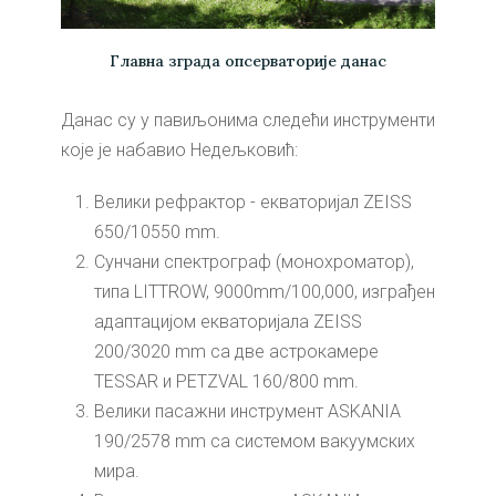
Главна зграда опсерваторије данас
Данас су у павиљонима следећи инструменти
које је набавио Недељковић:
Велики рефрактор - екваторијал ZEISS
650/10550 mm.
Сунчани спектрограф (монохроматор),
типа LITTROW, 9000mm/100,000, изграђен
адаптацијом екваторијала ZEISS
200/3020 mm са две астрокамере
TESSAR и PETZVAL 160/800 mm.
Велики пасажни инструмент ASKANIA
190/2578 mm са системом вакуумских
мира.