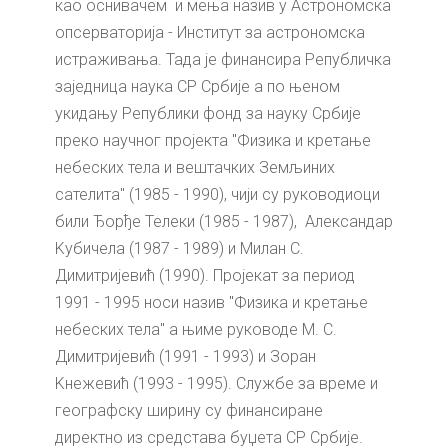
као оснивачем и мења назив у Астрономска
опсерваторија - Институт за астрономска
истраживања. Тада је финансира Републичка
заједница наука СР Србије а по њеном
укидању Републики фонд за науку Србије
преко научног пројекта "Физика и кретање
небеских тела и вештачких Земљиних
сателита" (1985 - 1990), чији су руководиоци
били Ђорђе Телеки (1985 - 1987), Александар
Kубичела (1987 - 1989) и Милан С.
Димитријевић (1990). Пројекат за период
1991 - 1995 носи назив "Физика и кретање
небеских тела" а њиме руководе М. С.
Димитријевић (1991 - 1993) и Зоран
Kнежевић (1993 - 1995). Службе за време и
географску ширину су финансиране
директно из средстава буџета СР Србије.