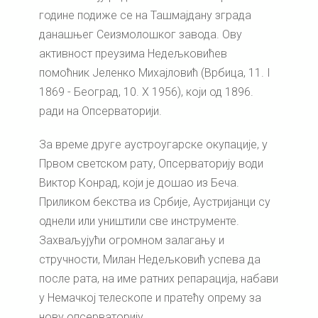
године подиже се на Ташмајдану зграда
данашњег Сеизмолошког завода. Ову
активност преузима Недељковићев
помоћник Јеленко Михајловић (Врбица, 11. I
1869 - Београд, 10. X 1956), који од 1896.
ради на Опсерваторији.
За време друге аустроугарске окупације, у
Првом светском рату, Опсерваторију води
Виктор Конрад, који је дошао из Беча.
Приликом бекства из Србије, Аустријанци су
однели или уништили све инструменте.
Захваљујући огромном залагању и
стручности, Милан Недељковић успева да
после рата, на име ратних репарација, набави
у Немачкој телескопе и пратећу опрему за
нову опсерваторију.