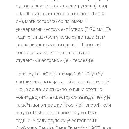
су постављени пасажни инструмент (отвор
10/100 см), зенит телескоп (отвор 11/110
см), мали астролаб са призмом и
универзални инструмент (отвор (7/70 см). Те
године је павиљон у коме су до тада били
пасажни инструменти назван "Школски",
пошто је стављен на располагање
студентима астрономије и геодезије.
Перо Ђурковић организује 1951. Службу
двојних звезда која касније постаје група. У
њој је до данас откривено више стотина
нових двојних и вишеструких звезда, чему је
највећи допринос дао Георгије Поповић, који
је ту од 1960, а на њеном челу од 1976.
године. У раду групе су учествовали и
Љубомир Дачић и Вера Ерцег (од 1967), а на