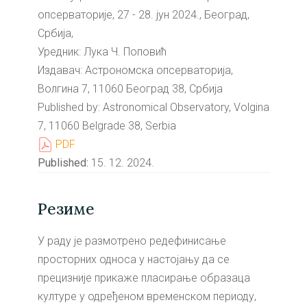
опсерваторије, 27 - 28. јун 2024., Београд,
Србија,
Уредник: Лука Ч. Поповић
Издавач: Астрономска опсерваторија,
Волгина 7, 11060 Београд 38, Србија
Published by: Astronomical Observatory, Volgina
7, 11060 Belgrade 38, Serbia
PDF
Published:
15. 12. 2024.
Резиме
У раду је размотрено редефинисање
просторних односа у настојању да се
прецизније прикаже пласирање образаца
културе у одређеном временском периоду,