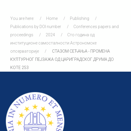
You are here:
Home
Publishing
Publications by DOI number
Conferences papers and
proceedings
2024
Сто година од
институционе самосталности Астрономске
опсерваторије
СТАЗОМ СЕЋАЊА - ПРОМЕНА
КУЛТУРНОГ ПЕЈЗАЖА ОД ЦАРИГРАДСКОГ ДРУМА ДО
КОТЕ 253