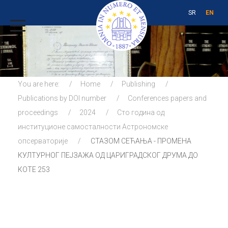
SR
EN
You are here:
Home
Publishing
Publications by DOI number
Conferences papers and
proceedings
2024
Сто година од
институционе самосталности Астрономске
опсерваторије
СТАЗОМ СЕЋАЊА - ПРОМЕНА
КУЛТУРНОГ ПЕЈЗАЖА ОД ЦАРИГРАДСКОГ ДРУМА ДО
КОТЕ 253