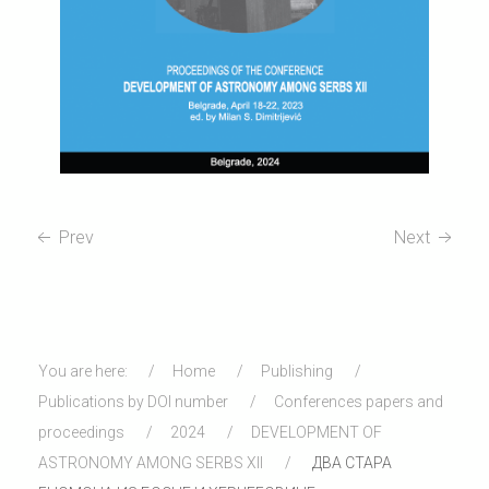
Prev
Next
You are here:
Home
Publishing
Publications by DOI number
Conferences papers and
proceedings
2024
DEVELOPMENT OF
ASTRONOMY AMONG SERBS XII
ДВА СТАРА