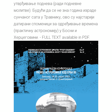
утврђивање поднева (ради подневне
молитве). Будући да се не зна година израде
сунчаног сата у Травнику, ово су најстарији
датирани споменици за одређивање времена
(практичну астрономију) у Босни и
Херцеговини. - FULL TEXT available in PDF.