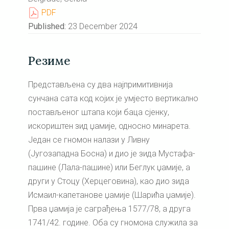
PDF
Published:
23 December 2024
Резиме
Представљена су два најпримитивнија
сунчана сата код којих је умјесто вертикално
постављеног штапа који баца сјенку,
искориштен зид џамије, односно минарета.
Један се гномон налази у Ливну
(Југозападна Босна) и дио је зида Мустафа-
пашине (Лала-пашине) или Беглук џамије, а
други у Стоцу (Херцеговина), као дио зида
Исмаил-капетанове џамије (Шарића џамије).
Прва џамија је саграђења 1577/78, а друга
1741/42. године. Оба су гномона служила за