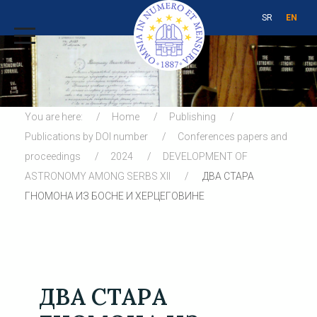
SR
EN
You are here:
Home
Publishing
Publications by DOI number
Conferences papers and
proceedings
2024
DEVELOPMENT OF
ASTRONOMY AMONG SERBS XII
ДВА СТАРА
ГНОМОНА ИЗ БОСНЕ И ХЕРЦЕГОВИНЕ
ДВА СТАРА