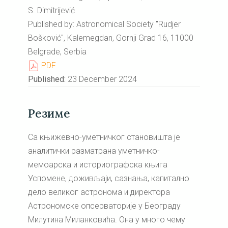
S. Dimitrijević
Published by: Astronomical Society "Rudjer
Bošković", Kalemegdan, Gornji Grad 16, 11000
Belgrade, Serbia
PDF
Published:
23 December 2024
Резиме
Са књижевно-уметничког становишта је
аналитички разматрана уметничко-
мемоарска и историографска књига
Успомене, доживљаји, сазнања, капитално
дело великог астронома и директора
Астрономске опсерваторије у Београду
Милутина Миланковића. Она у много чему