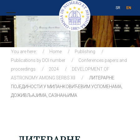
SR
EN
You are here:
Home
Publishing
Publications by DOI number
Conferences papers and
proceedings
2024
DEVELOPMENT OF
ASTRONOMY AMONG SERBS XII
ЛИТЕРАРНЕ
ПОЈЕДИНОСТИ У МИЛАНКОВИЋЕВИМ УСПОМЕНАМА,
ДОЖИВЉАЈИМА, САЗНАЊИМА
ЛИТЕРАРНЕ