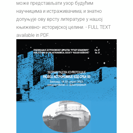
може представљати узор будућим
научницима и истраживачима; и знатно
допуњује ову врсту литературе у нашој
књижевно- историјској целини. - FULL TEXT
available in PDF.